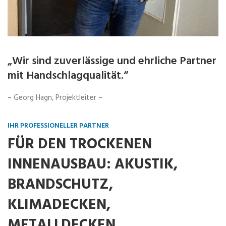
er
„Leidenschaft und Freude prägen unseren
„
Einsatz.“
P
– Janusz Blitek, Projektleiter –
– 
IHR PROFESSIONELLER PARTNER
FÜR DEN TROCKENEN
INNENAUSBAU: AKUSTIK,
BRANDSCHUTZ,
KLIMADECKEN,
METALLDECKEN,