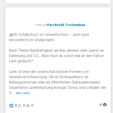
Perchtold Trockenbau
1 week ago
Schallschutz ist Umweltschutz – auch (und
besonders!) im Großprojekt.
Beim Thema Nachhaltigkeit am Bau denken viele zuerst an
Dämmung und CO₂. Aber hast du schon mal an den Faktor
Lärm gedacht?
Lärm ist eine der unterschätztesten Formen von
Umweltverschmutzung. Ob im Großraumbüro, im
Bildungszentrum oder im öffentlichen Gebäudekomplex:
Dauerhafte Lärmbelastung erzeugt Stress und schadet der
G
...
Mehr sehen
8
0
0