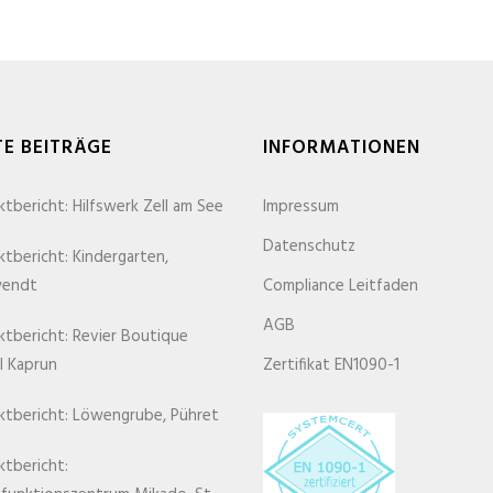
TE BEITRÄGE
INFORMATIONEN
tbericht: Hilfswerk Zell am See
Impressum
Datenschutz
ktbericht: Kindergarten,
wendt
Compliance Leitfaden
AGB
ktbericht: Revier Boutique
l Kaprun
Zertifikat EN1090-1
ktbericht: Löwengrube, Pühret
ktbericht: