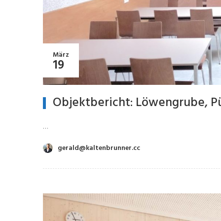
März
19
Objektbericht: Löwengrube, P
…
gerald@kaltenbrunner.cc