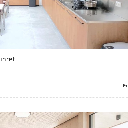
ühret
Re