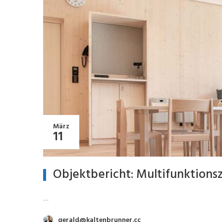
März
11
Objektbericht: Multifunktions
…
gerald@kaltenbrunner.cc